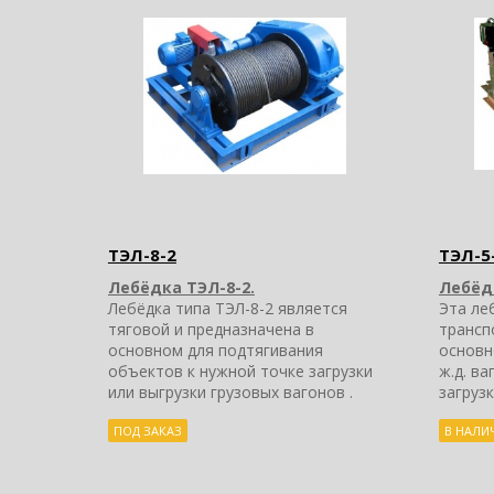
ТЭЛ-8-2
ТЭЛ-5
Лебёдка ТЭЛ-8-2.
Лебёдк
Лебёдка типа ТЭЛ-8-2 является
Эта ле
тяговой и предназначена в
трансп
основном для подтягивания
основн
объектов к нужной точке загрузки
ж.д. в
или выгрузки грузовых вагонов .
загрузк
ПОД ЗАКАЗ
В НАЛИ