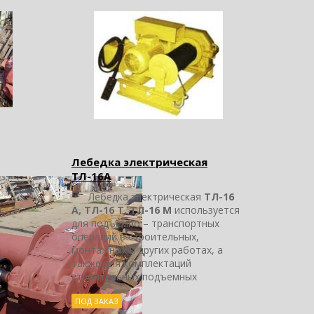
Лебедка электрическая
ТЛ-16А
Лебедка электрическая
ТЛ-16
А, ТЛ-16 Т, ТЛ-16 М
используется
для подъемно – транспортных
операций в строительных,
монтажных и других работах, а
также для комплектаций
строительных подъемных
ПОД ЗАКАЗ