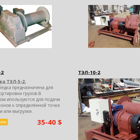
-2
ТЭЛ-10-2
а ТЭЛ-5-2.
бёдка предназначена для
ортировки грузов.В
ом ипользуются для подачи
агонов к определённой точке
и или выгрузки.
35-40 $
ЧИИ