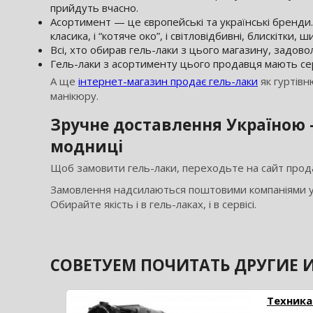
прийдуть вчасно.
Асортимент — це європейські та українські бренди. 
класика, і “котяче око”, і світловідбивні, блискітки, ш
Всі, хто обирав гель-лаки з цього магазину, задово
Гель-лаки з асортименту цього продавця мають сер
А ще
інтернет-магазин продає гель-лаки
як гуртівн
манікюру.
Зручне доставлення Україною
модниці
Щоб замовити гель-лаки, переходьте на сайт прода
Замовлення надсилаються поштовими компаніями у бу
Обирайте якість і в гель-лаках, і в сервісі.
СОВЕТУЕМ ПОЧИТАТЬ ДРУГИЕ И
Техника