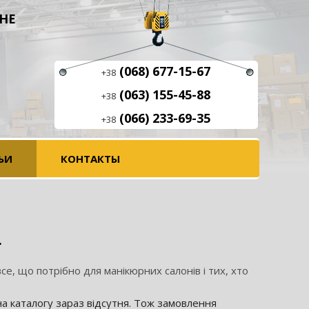
НЕ
(068) 677-15-67
+38
(063) 155-45-88
+38
(066) 233-69-35
+38
ЬИ
КОНТАКТЫ
L
се, що потрібно для манікюрних салонів і тих, хто
на каталогу зараз відсутня. Тож замовлення