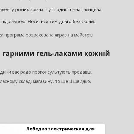
лені у різних зрізах. Тут і однотонна глянцева
 під лампою. Носиться теж довго без сколів.
ка програма розрахована якраз на майстрів
я гарними гель-лаками кожній
одини вас радо проконсультують продавці.
ласному складі магазину, то ще й швидко.
Лебедка электрическая для