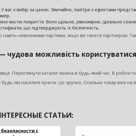
У вас є вибір за ціною. Звичайно, палітра з ефектами представ
имер.
лені якістю покриття. Воно щільне, рівномірне, ідеально сохне
тифікати, що підтверджують їх безпечність.
ю навіть невеликими партіями, якщо ви танете партнером. Та
 — чудова можливість користуватис
вця. Переглянути каталог можна в будь-який час. В робочі г
дь-які населені пункти. Це зручно. Оскільки товар вже на в
НТЕРЕСНЫЕ СТАТЬИ:
 безопасности с